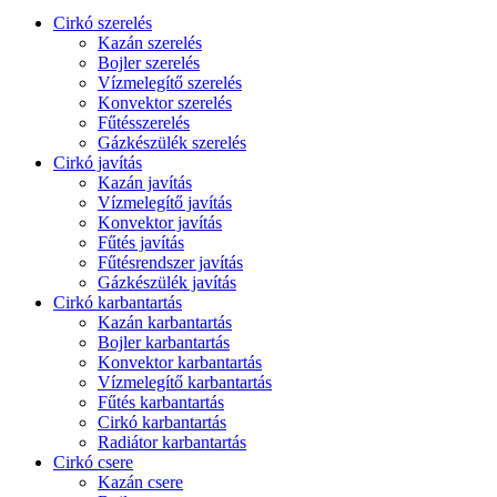
Cirkó szerelés
Kazán szerelés
Bojler szerelés
Vízmelegítő szerelés
Konvektor szerelés
Fűtésszerelés
Gázkészülék szerelés
Cirkó javítás
Kazán javítás
Vízmelegítő javítás
Konvektor javítás
Fűtés javítás
Fűtésrendszer javítás
Gázkészülék javítás
Cirkó karbantartás
Kazán karbantartás
Bojler karbantartás
Konvektor karbantartás
Vízmelegítő karbantartás
Fűtés karbantartás
Cirkó karbantartás
Radiátor karbantartás
Cirkó csere
Kazán csere