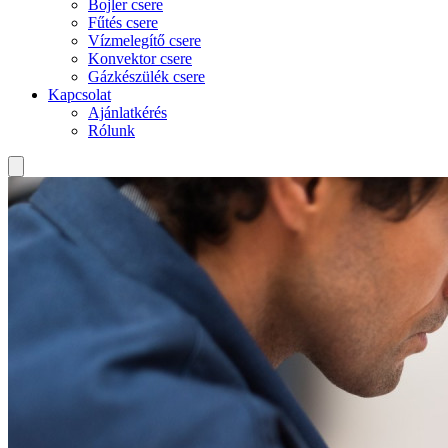
Bojler csere
Fűtés csere
Vízmelegítő csere
Konvektor csere
Gázkészülék csere
Kapcsolat
Ajánlatkérés
Rólunk