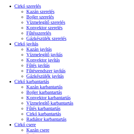
Cirkó szerelés
Kazán szerelés
Bojler szerelés
Vízmelegítő szerelés
Konvektor szerelés
Fűtésszerelés
Gázkészülék szerelés
Cirkó javítás
Kazán javítás
Vízmelegítő javítás
Konvektor javítás
Fűtés javítás
Fűtésrendszer javítás
Gázkészülék javítás
Cirkó karbantartás
Kazán karbantartás
Bojler karbantartás
Konvektor karbantartás
Vízmelegítő karbantartás
Fűtés karbantartás
Cirkó karbantartás
Radiátor karbantartás
Cirkó csere
Kazán csere