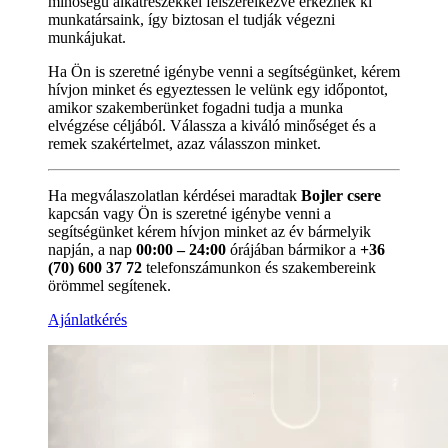
minőségű alkatrészekkel felszerelkezve érkeznek ki
munkatársaink, így biztosan el tudják végezni
munkájukat.
Ha Ön is szeretné igénybe venni a segítségünket, kérem
hívjon minket és egyeztessen le velünk egy időpontot,
amikor szakemberünket fogadni tudja a munka
elvégzése céljából. Válassza a kiváló minőséget és a
remek szakértelmet, azaz válasszon minket.
Ha megválaszolatlan kérdései maradtak
Bojler csere
kapcsán vagy Ön is szeretné igénybe venni a
segítségünket kérem hívjon minket az év bármelyik
napján, a nap
00:00 – 24:00
órájában bármikor a
+36
(70) 600 37 72
telefonszámunkon és szakembereink
örömmel segítenek.
Ajánlatkérés