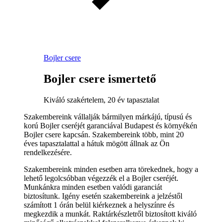
Bojler csere
Bojler csere ismertető
Kiváló szakértelem, 20 év tapasztalat
Szakembereink vállalják bármilyen márkájú, típusú és
korú Bojler cseréjét garanciával Budapest és környékén
Bojler csere kapcsán. Szakembereink több, mint 20
éves tapasztalattal a hátuk mögött állnak az Ön
rendelkezésére.
Szakembereink minden esetben arra törekednek, hogy a
lehető legolcsóbban végezzék el a Bojler cseréjét.
Munkánkra minden esetben valódi garanciát
biztosítunk. Igény esetén szakembereink a jelzéstől
számított 1 órán belül kiérkeznek a helyszínre és
megkezdik a munkát. Raktárkészletről biztosított kiváló