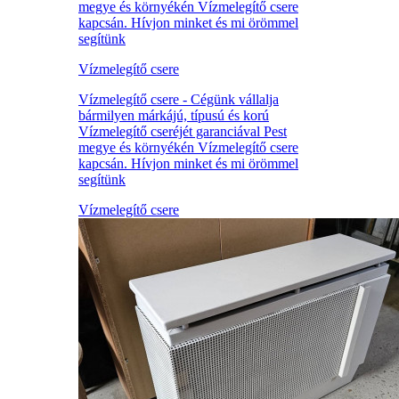
megye és környékén Vízmelegítő csere
kapcsán. Hívjon minket és mi örömmel
segítünk
Vízmelegítő csere
Vízmelegítő csere - Cégünk vállalja
bármilyen márkájú, típusú és korú
Vízmelegítő cseréjét garanciával Pest
megye és környékén Vízmelegítő csere
kapcsán. Hívjon minket és mi örömmel
segítünk
Vízmelegítő csere