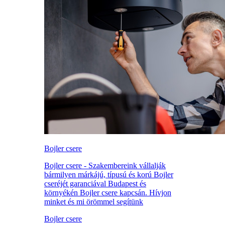
Bojler csere
Bojler csere - Szakembereink vállalják
bármilyen márkájú, típusú és korú Bojler
cseréjét garanciával Budapest és
környékén Bojler csere kapcsán. Hívjon
minket és mi örömmel segítünk
Bojler csere