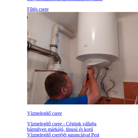
Fűtés csere
Vízmelegítő csere
Vízmelegítő csere - Cégünk vállalja
bármilyen márkájú, típusú és korú
Vízmelegítő cseréjét garanciával Pest