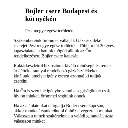
Bojler csere Budapest és
környékén
Pest megye egész területén.
Szakembereink örömmel vállalják Gázkészüléke
cseréjét Pest megye egész területén. Több, mint 20 éves
tapasztalattal a hátunk mögött állunk az Ön
rendelkezésére Bojler csere kapcsán.
Raktárkészletről biztosítunk kiváló minőségű és remek
ár / érték aránnyal rendelkező gázkészülékeket
kínálunk, amelyet igény esetén azonnal ki tudjuk
cserélni.
Ha Ön is szeretné igénybe venni a segítségünket csak
hívjon minket, örömmel segítünk önnek.
Ha az ajánlatunkat elfogadja Bojler csere kapcsán,
akkor munkatársunk elindul önhöz elvégezni a munkát.
Válassza a remek szakértelmet, a valódi garanciát, azaz
válasszon minket.