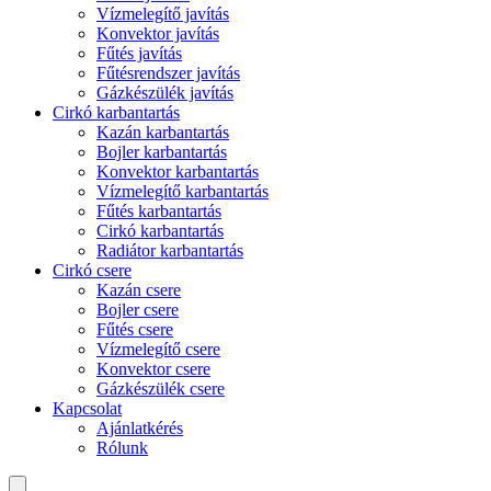
Vízmelegítő javítás
Konvektor javítás
Fűtés javítás
Fűtésrendszer javítás
Gázkészülék javítás
Cirkó karbantartás
Kazán karbantartás
Bojler karbantartás
Konvektor karbantartás
Vízmelegítő karbantartás
Fűtés karbantartás
Cirkó karbantartás
Radiátor karbantartás
Cirkó csere
Kazán csere
Bojler csere
Fűtés csere
Vízmelegítő csere
Konvektor csere
Gázkészülék csere
Kapcsolat
Ajánlatkérés
Rólunk