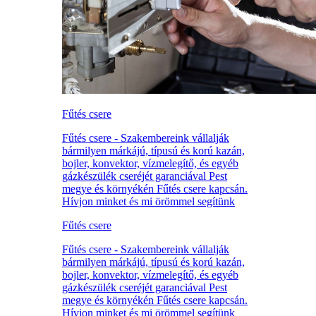
Fűtés csere
Fűtés csere - Szakembereink vállalják
bármilyen márkájú, típusú és korú kazán,
bojler, konvektor, vízmelegítő, és egyéb
gázkészülék cseréjét garanciával Pest
megye és környékén Fűtés csere kapcsán.
Hívjon minket és mi örömmel segítünk
Fűtés csere
Fűtés csere - Szakembereink vállalják
bármilyen márkájú, típusú és korú kazán,
bojler, konvektor, vízmelegítő, és egyéb
gázkészülék cseréjét garanciával Pest
megye és környékén Fűtés csere kapcsán.
Hívjon minket és mi örömmel segítünk