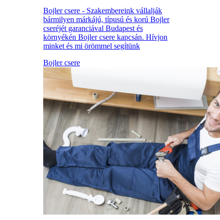
Bojler csere - Szakembereink vállalják
bármilyen márkájú, típusú és korú Bojler
cseréjét garanciával Budapest és
környékén Bojler csere kapcsán. Hívjon
minket és mi örömmel segítünk
Bojler csere