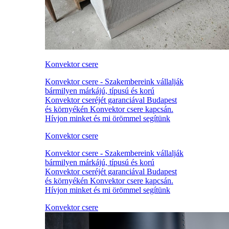
Konvektor csere
Konvektor csere - Szakembereink vállalják
bármilyen márkájú, típusú és korú
Konvektor cseréjét garanciával Budapest
és környékén Konvektor csere kapcsán.
Hívjon minket és mi örömmel segítünk
Konvektor csere
Konvektor csere - Szakembereink vállalják
bármilyen márkájú, típusú és korú
Konvektor cseréjét garanciával Budapest
és környékén Konvektor csere kapcsán.
Hívjon minket és mi örömmel segítünk
Konvektor csere