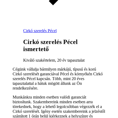
Cirkó szerelés Pécel
Cirkó szerelés Pécel
ismertető
Kiváló szakértelem, 20 év tapasztalat
Cégünk vállalja bármilyen márkájú, típusú és korú
Cirkó szerelését garanciával Pécel és környékén Cirkó
szerelés Pécel kapcsán. Több, mint 20 éves
tapasztalattal a hátuk mögött állunk az Ön
rendelkezésére.
Munkánkra minden esetben valódi garanciát
biztosítunk. Szakembereink minden esetben arra
törekednek, hogy a lehető legolcsóbban végezzék el a
Cirkó szerelését. Igény esetén szakembereink a jelzéstől
számított 1 órán belül kiérkeznek a helyszínre és