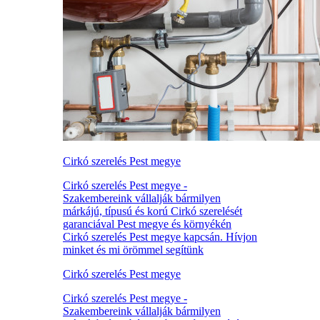
Cirkó szerelés Pest megye
Cirkó szerelés Pest megye -
Szakembereink vállalják bármilyen
márkájú, típusú és korú Cirkó szerelését
garanciával Pest megye és környékén
Cirkó szerelés Pest megye kapcsán. Hívjon
minket és mi örömmel segítünk
Cirkó szerelés Pest megye
Cirkó szerelés Pest megye -
Szakembereink vállalják bármilyen