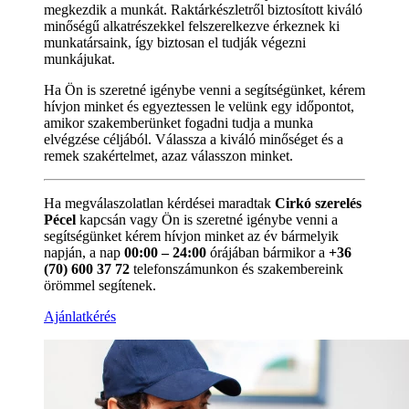
megkezdik a munkát. Raktárkészletről biztosított kiváló
minőségű alkatrészekkel felszerelkezve érkeznek ki
munkatársaink, így biztosan el tudják végezni
munkájukat.
Ha Ön is szeretné igénybe venni a segítségünket, kérem
hívjon minket és egyeztessen le velünk egy időpontot,
amikor szakemberünket fogadni tudja a munka
elvégzése céljából. Válassza a kiváló minőséget és a
remek szakértelmet, azaz válasszon minket.
Ha megválaszolatlan kérdései maradtak
Cirkó szerelés
Pécel
kapcsán vagy Ön is szeretné igénybe venni a
segítségünket kérem hívjon minket az év bármelyik
napján, a nap
00:00 – 24:00
órájában bármikor a
+36
(70) 600 37 72
telefonszámunkon és szakembereink
örömmel segítenek.
Ajánlatkérés