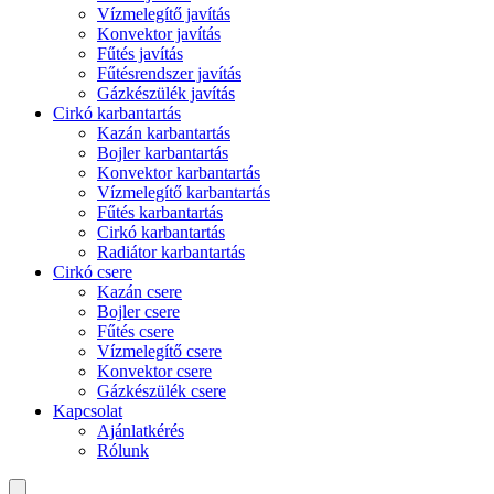
Vízmelegítő javítás
Konvektor javítás
Fűtés javítás
Fűtésrendszer javítás
Gázkészülék javítás
Cirkó karbantartás
Kazán karbantartás
Bojler karbantartás
Konvektor karbantartás
Vízmelegítő karbantartás
Fűtés karbantartás
Cirkó karbantartás
Radiátor karbantartás
Cirkó csere
Kazán csere
Bojler csere
Fűtés csere
Vízmelegítő csere
Konvektor csere
Gázkészülék csere
Kapcsolat
Ajánlatkérés
Rólunk