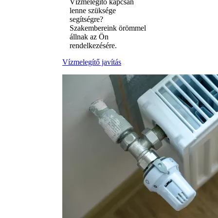
Vízmelegítő kapcsán
lenne szüksége
segítségre?
Szakembereink örömmel
állnak az Ön
rendelkezésére.
Vízmelegítő javítás