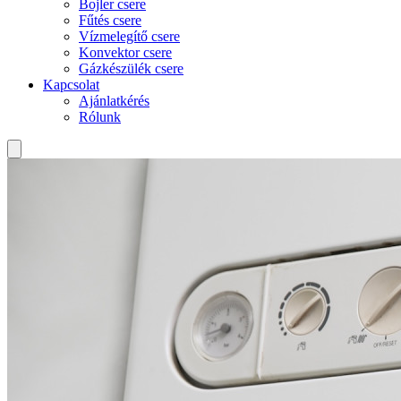
Bojler csere
Fűtés csere
Vízmelegítő csere
Konvektor csere
Gázkészülék csere
Kapcsolat
Ajánlatkérés
Rólunk