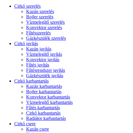
Cirkó szerelés
Kazán szerelés
Bojler szerelés
Vízmelegítő szerelés
Konvektor szerelés
Fűtésszerelés
Gázkészülék szerelés
Cirkó javítás
Kazán javítás
Vízmelegítő javítás
Konvektor javítás
Fűtés javítás
Fűtésrendszer javítás
Gázkészülék javítás
Cirkó karbantartás
Kazán karbantartás
Bojler karbantartás
Konvektor karbantartás
Vízmelegítő karbantartás
Fűtés karbantartás
Cirkó karbantartás
Radiátor karbantartás
Cirkó csere
Kazán csere