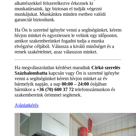
alkatrészekkel felszerelkezve érkeznek ki
munkatársaink, így biztosan el tudják végezni
munkájukat. Munkánkra minden esetben valódi
garanciát biztosítunk.
Ha Ön is szeretné igénybe venni a segítségünket, kérem
hívjon minket és egyeztessen le velünk egy időpontot,
amikor szakemberünket fogadni tudja a munka
elvégzése céljából. Válassza a kiváló minőséget és a
remek szakértelmet, azaz válasszon minket.
Ha megválaszolatlan kérdései maradtak
Cirkó szerelés
Százhalombatta
kapcsán vagy Ön is szeretné igénybe
venni a segítségünket kérem hívjon minket az év
bármelyik napján, a nap
00:00 – 24:00
órájában
bármikor a
+36 (70) 600 37 72
telefonszámunkon és
szakembereink örömmel segítenek.
Ajánlatkérés