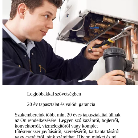
Legjobbakkal szövetségben
20 év tapasztalat és valódi garancia
Szakembereink több, mint 20 éves tapasztalattal állnak
az Ön rendelkezésére. Legyen szó kazánról, bojlerről,
konvektorról, vízmelegítőről vagy komplet
fűtésrendszer javításáról, szereléséről, karbantartásáról
vagy cseréjéről, ránk számíthat. Hívjon minket és mi