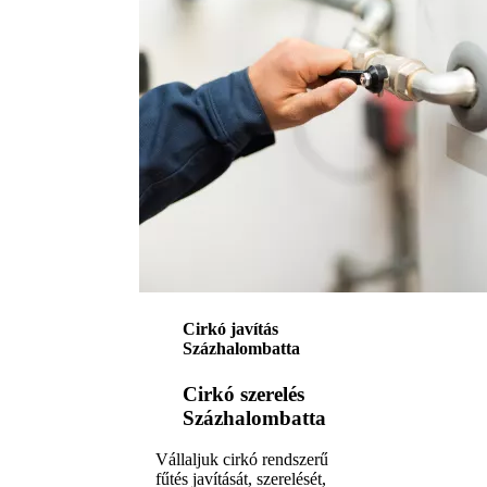
Cirkó javítás
Százhalombatta
Cirkó szerelés
Százhalombatta
Vállaljuk cirkó rendszerű
fűtés javítását, szerelését,