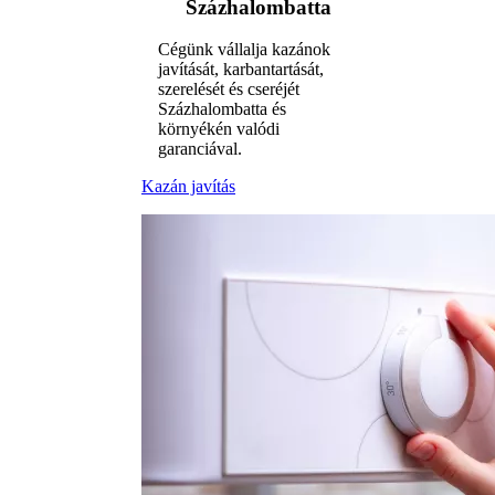
Százhalombatta
Cégünk vállalja kazánok
javítását, karbantartását,
szerelését és cseréjét
Százhalombatta és
környékén valódi
garanciával.
Kazán javítás