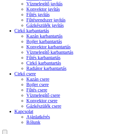
Vízmelegítő javítás
Konvektor javítás
Fűtés javítás
Fűtésrendszer javítás
Gázkészülék javítás
Cirkó karbantartás
Kazán karbantartás
Bojler karbantartás
Konvektor karbantartás
Vízmelegítő karbantartás
Fűtés karbantartás
Cirkó karbantartás
Radiátor karbantartás
Cirkó csere
Kazán csere
Bojler csere
Fűtés csere
Vízmelegítő csere
Konvektor csere
Gázkészülék csere
Kapcsolat
Ajánlatkérés
Rólunk