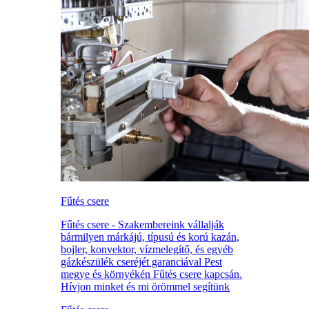
Fűtés csere
Fűtés csere - Szakembereink vállalják
bármilyen márkájú, típusú és korú kazán,
bojler, konvektor, vízmelegítő, és egyéb
gázkészülék cseréjét garanciával Pest
megye és környékén Fűtés csere kapcsán.
Hívjon minket és mi örömmel segítünk