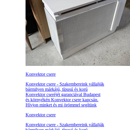
Konvektor csere
Konvektor csere - Szakembereink vállalják
bármilyen márkájú, típusú és korú
Konvektor cseréjét garanciával Budapest
és környékén Konvektor csere kapcsán.
Hívjon minket és mi örömmel segítünk
Konvektor csere
Konvektor csere - Szakembereink vállalják
bármilyen márkájú, típusú és korú