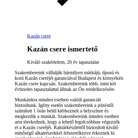
Kazán csere
Kazán csere ismertető
Kiváló szakértelem, 20 év tapasztalat
Szakembereink vállalják bármilyen márkájú, típusú és
korú Kazán cseréjét garanciával Budapest és környékén
Kazán csere kapcsán. Szakembereink több, mint két
évtizedes tapasztalattal állnak az Ön rendelkezésére.
Munkánkra minden esetben valódi garanciát
biztosítunk. Igény esetén szakembereink a jelzéstől
számított 1 órán belül kiérkeznek a helyszínre és
megkezdik a munkát. Szakembereink minden esetben
arra törekednek, hogy a lehető legolcsóbban végezzék
el a Kazán cseréjét. Raktárkészletről biztosított kiváló
minőségű alkatrészekkel felszerelkezve érkeznek ki