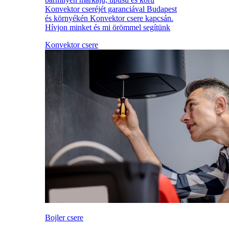
Konvektor cseréjét garanciával Budapest
és környékén Konvektor csere kapcsán.
Hívjon minket és mi örömmel segítünk
Konvektor csere
Bojler csere