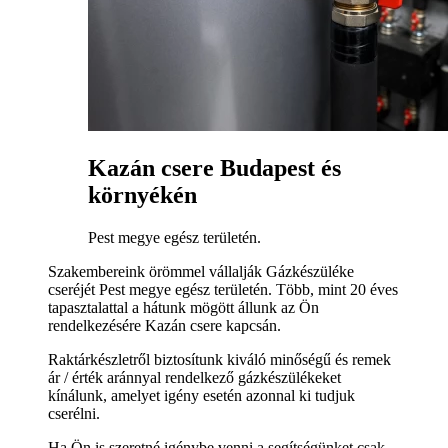
Kazán csere Budapest és
környékén
Pest megye egész területén.
Szakembereink örömmel vállalják Gázkészüléke
cseréjét Pest megye egész területén. Több, mint 20 éves
tapasztalattal a hátunk mögött állunk az Ön
rendelkezésére Kazán csere kapcsán.
Raktárkészletről biztosítunk kiváló minőségű és remek
ár / érték aránnyal rendelkező gázkészülékeket
kínálunk, amelyet igény esetén azonnal ki tudjuk
cserélni.
Ha Ön is szeretné igénybe venni a segítségünket csak