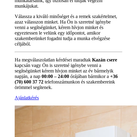
munkatársaink, így biztosan el tudják végezni
munkájukat.
Válassza a kiváló minőséget és a remek szakértelmet,
azaz válasszon minket. Ha Ön is szeretné igénybe
venni a segítségünket, kérem hívjon minket és
egyeztessen le velünk egy időpontot, amikor
szakemberünket fogadni tudja a munka elvégzése
céljából.
Ha megválaszolatlan kérdései maradtak
Kazán csere
kapcsán vagy Ön is szeretné igénybe venni a
segítségünket kérem hívjon minket az év bármelyik
napján, a nap
00:00 – 24:00
órájában bármikor a
+36
(70) 600 37 72
telefonszámunkon és szakembereink
örömmel segítenek.
Ajánlatkérés