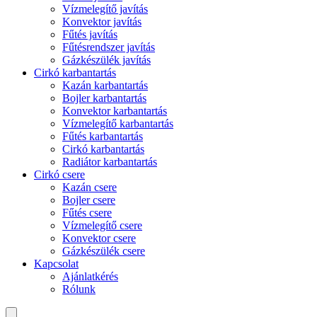
Vízmelegítő javítás
Konvektor javítás
Fűtés javítás
Fűtésrendszer javítás
Gázkészülék javítás
Cirkó karbantartás
Kazán karbantartás
Bojler karbantartás
Konvektor karbantartás
Vízmelegítő karbantartás
Fűtés karbantartás
Cirkó karbantartás
Radiátor karbantartás
Cirkó csere
Kazán csere
Bojler csere
Fűtés csere
Vízmelegítő csere
Konvektor csere
Gázkészülék csere
Kapcsolat
Ajánlatkérés
Rólunk