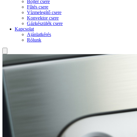
Bojler csere
Fűtés csere
Vízmelegítő csere
Konvektor csere
Gázkészülék csere
Kapcsolat
Ajánlatkérés
Rólunk