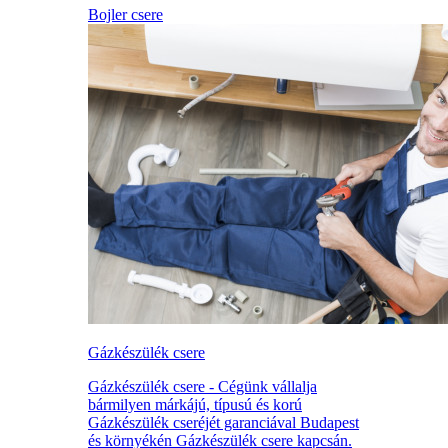
Bojler csere
Gázkészülék csere
Gázkészülék csere - Cégünk vállalja
bármilyen márkájú, típusú és korú
Gázkészülék cseréjét garanciával Budapest
és környékén Gázkészülék csere kapcsán.