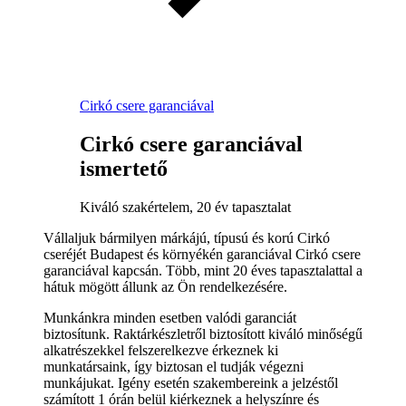
Cirkó csere garanciával
Cirkó csere garanciával
ismertető
Kiváló szakértelem, 20 év tapasztalat
Vállaljuk bármilyen márkájú, típusú és korú Cirkó
cseréjét Budapest és környékén garanciával Cirkó csere
garanciával kapcsán. Több, mint 20 éves tapasztalattal a
hátuk mögött állunk az Ön rendelkezésére.
Munkánkra minden esetben valódi garanciát
biztosítunk. Raktárkészletről biztosított kiváló minőségű
alkatrészekkel felszerelkezve érkeznek ki
munkatársaink, így biztosan el tudják végezni
munkájukat. Igény esetén szakembereink a jelzéstől
számított 1 órán belül kiérkeznek a helyszínre és