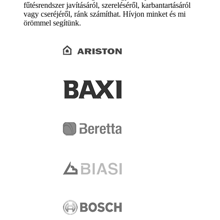
fűtésrendszer javításáról, szereléséről, karbantartásáról
vagy cseréjéről, ránk számíthat. Hívjon minket és mi
örömmel segítünk.