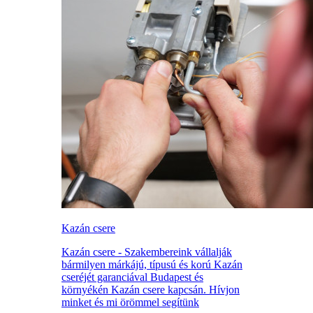
Kazán csere
Kazán csere - Szakembereink vállalják
bármilyen márkájú, típusú és korú Kazán
cseréjét garanciával Budapest és
környékén Kazán csere kapcsán. Hívjon
minket és mi örömmel segítünk