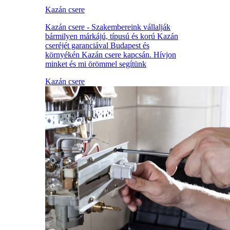
Kazán csere
Kazán csere - Szakembereink vállalják
bármilyen márkájú, típusú és korú Kazán
cseréjét garanciával Budapest és
környékén Kazán csere kapcsán. Hívjon
minket és mi örömmel segítünk
Kazán csere