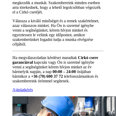
megkezdik a munkát. Szakembereink minden esetben
arra törekednek, hogy a lehető legolcsóbban végezzék
el a Cirkó cseréjét.
Válassza a kiváló minőséget és a remek szakértelmet,
azaz válasszon minket. Ha Ön is szeretné igénybe
venni a segítségünket, kérem hívjon minket és
egyeztessen le velünk egy időpontot, amikor
szakemberünket fogadni tudja a munka elvégzése
céljából.
Ha megválaszolatlan kérdései maradtak
Cirkó csere
garanciával
kapcsán vagy Ön is szeretné igénybe
venni a segítségünket kérem hívjon minket az év
bármelyik napján, a nap
00:00 – 24:00
órájában
bármikor a
+36 (70) 600 37 72
telefonszámunkon és
szakembereink örömmel segítenek.
Ajánlatkérés