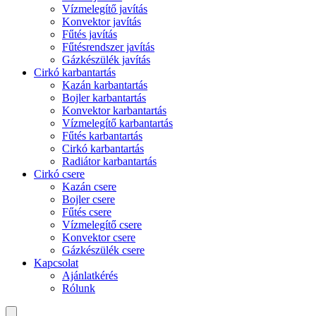
Vízmelegítő javítás
Konvektor javítás
Fűtés javítás
Fűtésrendszer javítás
Gázkészülék javítás
Cirkó karbantartás
Kazán karbantartás
Bojler karbantartás
Konvektor karbantartás
Vízmelegítő karbantartás
Fűtés karbantartás
Cirkó karbantartás
Radiátor karbantartás
Cirkó csere
Kazán csere
Bojler csere
Fűtés csere
Vízmelegítő csere
Konvektor csere
Gázkészülék csere
Kapcsolat
Ajánlatkérés
Rólunk