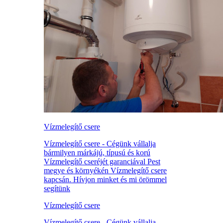
Vízmelegítő csere
Vízmelegítő csere - Cégünk vállalja
bármilyen márkájú, típusú és korú
Vízmelegítő cseréjét garanciával Pest
megye és környékén Vízmelegítő csere
kapcsán. Hívjon minket és mi örömmel
segítünk
Vízmelegítő csere
Vízmelegítő csere - Cégünk vállalja