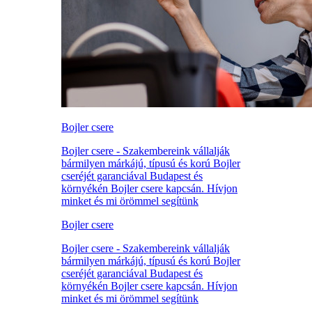
Bojler csere
Bojler csere - Szakembereink vállalják
bármilyen márkájú, típusú és korú Bojler
cseréjét garanciával Budapest és
környékén Bojler csere kapcsán. Hívjon
minket és mi örömmel segítünk
Bojler csere
Bojler csere - Szakembereink vállalják
bármilyen márkájú, típusú és korú Bojler
cseréjét garanciával Budapest és
környékén Bojler csere kapcsán. Hívjon
minket és mi örömmel segítünk