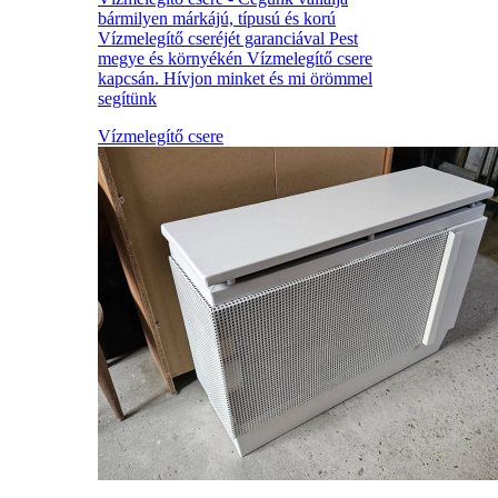
bármilyen márkájú, típusú és korú
Vízmelegítő cseréjét garanciával Pest
megye és környékén Vízmelegítő csere
kapcsán. Hívjon minket és mi örömmel
segítünk
Vízmelegítő csere