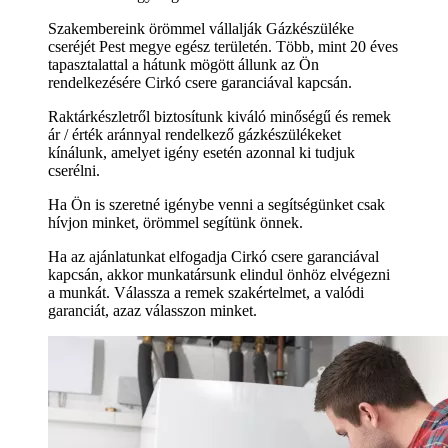
Szakembereink örömmel vállalják Gázkészüléke
cseréjét Pest megye egész területén. Több, mint 20 éves
tapasztalattal a hátunk mögött állunk az Ön
rendelkezésére Cirkó csere garanciával kapcsán.
Raktárkészletről biztosítunk kiváló minőségű és remek
ár / érték aránnyal rendelkező gázkészülékeket
kínálunk, amelyet igény esetén azonnal ki tudjuk
cserélni.
Ha Ön is szeretné igénybe venni a segítségünket csak
hívjon minket, örömmel segítünk önnek.
Ha az ajánlatunkat elfogadja Cirkó csere garanciával
kapcsán, akkor munkatársunk elindul önhöz elvégezni
a munkát. Válassza a remek szakértelmet, a valódi
garanciát, azaz válasszon minket.