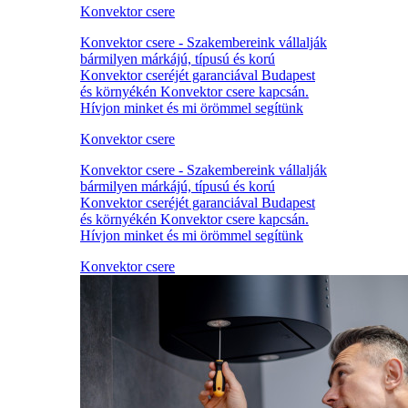
Konvektor csere
Konvektor csere - Szakembereink vállalják
bármilyen márkájú, típusú és korú
Konvektor cseréjét garanciával Budapest
és környékén Konvektor csere kapcsán.
Hívjon minket és mi örömmel segítünk
Konvektor csere
Konvektor csere - Szakembereink vállalják
bármilyen márkájú, típusú és korú
Konvektor cseréjét garanciával Budapest
és környékén Konvektor csere kapcsán.
Hívjon minket és mi örömmel segítünk
Konvektor csere