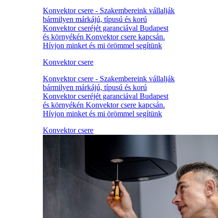
Konvektor csere - Szakembereink vállalják
bármilyen márkájú, típusú és korú
Konvektor cseréjét garanciával Budapest
és környékén Konvektor csere kapcsán.
Hívjon minket és mi örömmel segítünk
Konvektor csere
Konvektor csere - Szakembereink vállalják
bármilyen márkájú, típusú és korú
Konvektor cseréjét garanciával Budapest
és környékén Konvektor csere kapcsán.
Hívjon minket és mi örömmel segítünk
Konvektor csere