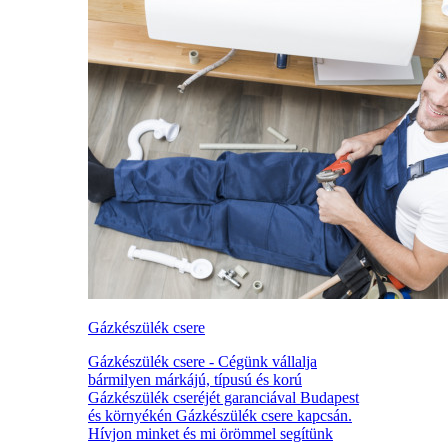
Gázkészülék csere
Gázkészülék csere - Cégünk vállalja
bármilyen márkájú, típusú és korú
Gázkészülék cseréjét garanciával Budapest
és környékén Gázkészülék csere kapcsán.
Hívjon minket és mi örömmel segítünk