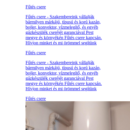
Fűtés csere
Fűtés csere - Szakembereink vállalják
bármilyen márkájú, típusú és korú kazán,
bojler, konvektor, vízmelegítő, és egyéb
gázkészülék cseréjét garanciával Pest
megye és környékén Fűtés csere kapcsán.
Hívjon minket és mi örömmel segítünk
Fűtés csere
Fűtés csere - Szakembereink vállalják
bármilyen márkájú, típusú és korú kazán,
bojler, konvektor, vízmelegítő, és egyéb
gázkészülék cseréjét garanciával Pest
megye és környékén Fűtés csere kapcsán.
Hívjon minket és mi örömmel segítünk
Fűtés csere