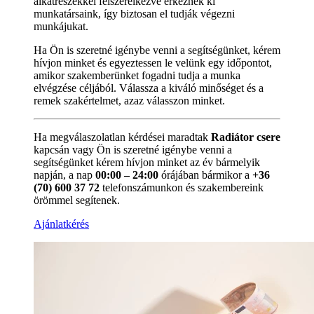
alkatrészekkel felszerelkezve érkeznek ki
munkatársaink, így biztosan el tudják végezni
munkájukat.
Ha Ön is szeretné igénybe venni a segítségünket, kérem
hívjon minket és egyeztessen le velünk egy időpontot,
amikor szakemberünket fogadni tudja a munka
elvégzése céljából. Válassza a kiváló minőséget és a
remek szakértelmet, azaz válasszon minket.
Ha megválaszolatlan kérdései maradtak
Radiátor csere
kapcsán vagy Ön is szeretné igénybe venni a
segítségünket kérem hívjon minket az év bármelyik
napján, a nap
00:00 – 24:00
órájában bármikor a
+36
(70) 600 37 72
telefonszámunkon és szakembereink
örömmel segítenek.
Ajánlatkérés