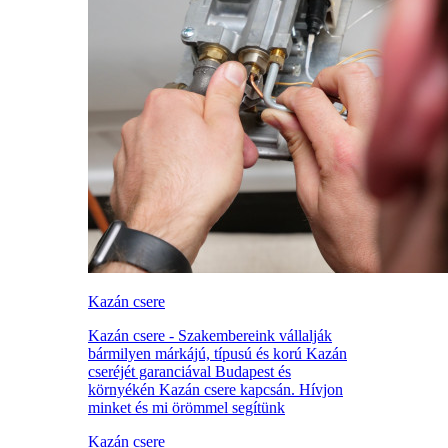
Kazán csere
Kazán csere - Szakembereink vállalják
bármilyen márkájú, típusú és korú Kazán
cseréjét garanciával Budapest és
környékén Kazán csere kapcsán. Hívjon
minket és mi örömmel segítünk
Kazán csere