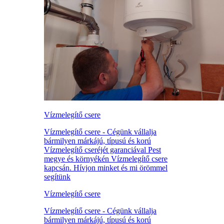
Vízmelegítő csere
Vízmelegítő csere - Cégünk vállalja
bármilyen márkájú, típusú és korú
Vízmelegítő cseréjét garanciával Pest
megye és környékén Vízmelegítő csere
kapcsán. Hívjon minket és mi örömmel
segítünk
Vízmelegítő csere
Vízmelegítő csere - Cégünk vállalja
bármilyen márkájú, típusú és korú