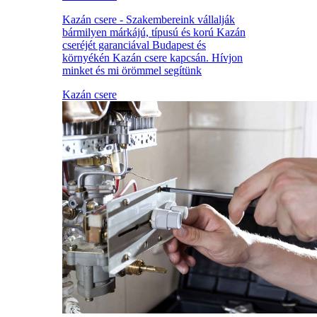
Kazán csere - Szakembereink vállalják
bármilyen márkájú, típusú és korú Kazán
cseréjét garanciával Budapest és
környékén Kazán csere kapcsán. Hívjon
minket és mi örömmel segítünk
Kazán csere