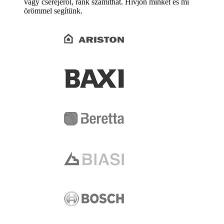
vagy cseréjéről, ránk számíthat. Hívjon minket és mi
örömmel segítünk.