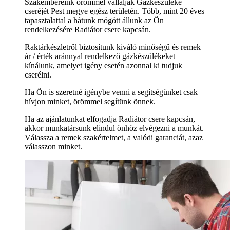
Szakembereink örömmel vállalják Gázkészüléke
cseréjét Pest megye egész területén. Több, mint 20 éves
tapasztalattal a hátunk mögött állunk az Ön
rendelkezésére Radiátor csere kapcsán.
Raktárkészletről biztosítunk kiváló minőségű és remek
ár / érték aránnyal rendelkező gázkészülékeket
kínálunk, amelyet igény esetén azonnal ki tudjuk
cserélni.
Ha Ön is szeretné igénybe venni a segítségünket csak
hívjon minket, örömmel segítünk önnek.
Ha az ajánlatunkat elfogadja Radiátor csere kapcsán,
akkor munkatársunk elindul önhöz elvégezni a munkát.
Válassza a remek szakértelmet, a valódi garanciát, azaz
válasszon minket.