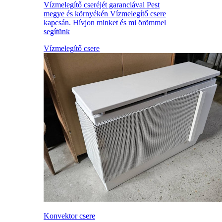
Vízmelegítő cseréjét garanciával Pest
megye és környékén Vízmelegítő csere
kapcsán. Hívjon minket és mi örömmel
segítünk
Vízmelegítő csere
Konvektor csere