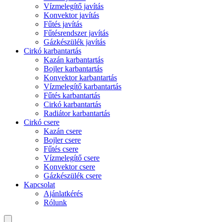
Vízmelegítő javítás
Konvektor javítás
Fűtés javítás
Fűtésrendszer javítás
Gázkészülék javítás
Cirkó karbantartás
Kazán karbantartás
Bojler karbantartás
Konvektor karbantartás
Vízmelegítő karbantartás
Fűtés karbantartás
Cirkó karbantartás
Radiátor karbantartás
Cirkó csere
Kazán csere
Bojler csere
Fűtés csere
Vízmelegítő csere
Konvektor csere
Gázkészülék csere
Kapcsolat
Ajánlatkérés
Rólunk